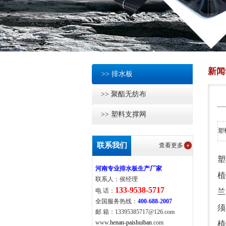
新闻
>> 排水板
>> 聚酯无纺布
>> 塑料支撑网
塑
联系我们
查看更多
塑
河南专业排水板生产厂家
植
联系人：侯经理
133-9538-5717
电 话：
兰
全国服务热线：
400
-
688-2007
须
邮 箱：13395385717@126.com
www.
henan-paishuiban
.com
植