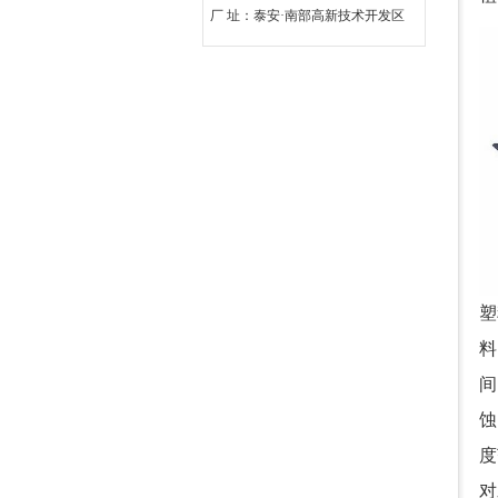
厂 址：泰安·南部高新技术开发区
塑
料
间
蚀
度
对