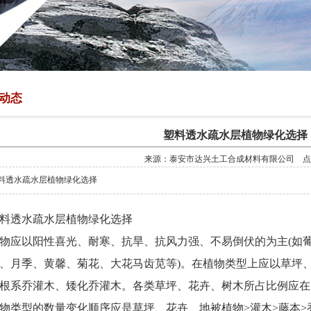
动态
塑料透水疏水层植物绿化选择
来源：泰安市达兴土工合成材料有限公司 点
料透水疏水层植物绿化选择
料透水疏水层植物绿化选择
物应以阳性喜光、耐寒、抗旱、抗风力强、不易倒伏的为主(如
、月季、黄馨、菊花、大花马齿苋等)。在植物类型上应以草坪
根系乔灌木、矮化乔灌木。各类草坪、花卉、树木所占比例应在
物类型的数量变化顺序应是草坪、花卉、地被植物>灌木>藤本>